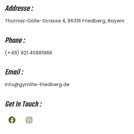
Addresse :
Thomas-Dölle-Strasse 4, 86316 Friedberg, Bayern
Phone :
(+49) 821 40881988
Email :
info@gymlife-friedberg.de
Get In Touch :
F
I
a
n
c
s